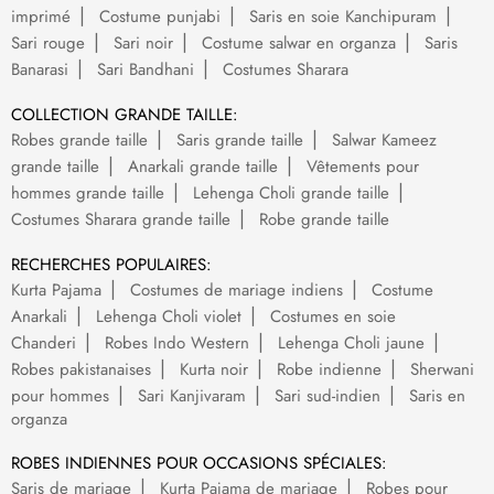
imprimé
Costume punjabi
Saris en soie Kanchipuram
Sari rouge
Sari noir
Costume salwar en organza
Saris
Banarasi
Sari Bandhani
Costumes Sharara
COLLECTION GRANDE TAILLE:
Robes grande taille
Saris grande taille
Salwar Kameez
grande taille
Anarkali grande taille
Vêtements pour
hommes grande taille
Lehenga Choli grande taille
Costumes Sharara grande taille
Robe grande taille
RECHERCHES POPULAIRES:
Kurta Pajama
Costumes de mariage indiens
Costume
Anarkali
Lehenga Choli violet
Costumes en soie
Chanderi
Robes Indo Western
Lehenga Choli jaune
Robes pakistanaises
Kurta noir
Robe indienne
Sherwani
pour hommes
Sari Kanjivaram
Sari sud-indien
Saris en
organza
ROBES INDIENNES POUR OCCASIONS SPÉCIALES:
Saris de mariage
Kurta Pajama de mariage
Robes pour