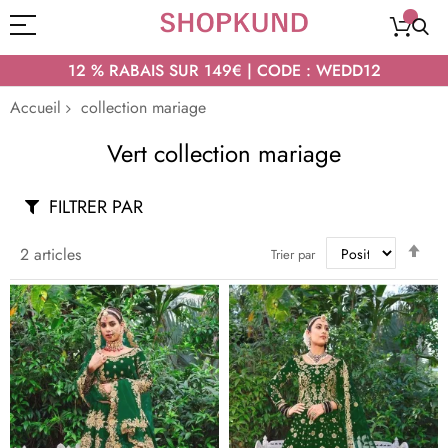
12 % RABAIS SUR 149€ | CODE : WEDD12
Accueil
collection mariage
Vert collection mariage
FILTRER PAR
Par
2
articles
Trier par
ord
déc