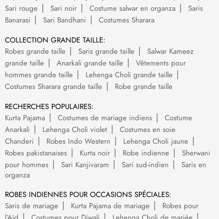
Sari rouge
Sari noir
Costume salwar en organza
Saris
Banarasi
Sari Bandhani
Costumes Sharara
COLLECTION GRANDE TAILLE:
Robes grande taille
Saris grande taille
Salwar Kameez
grande taille
Anarkali grande taille
Vêtements pour
hommes grande taille
Lehenga Choli grande taille
Costumes Sharara grande taille
Robe grande taille
RECHERCHES POPULAIRES:
Kurta Pajama
Costumes de mariage indiens
Costume
Anarkali
Lehenga Choli violet
Costumes en soie
Chanderi
Robes Indo Western
Lehenga Choli jaune
Robes pakistanaises
Kurta noir
Robe indienne
Sherwani
pour hommes
Sari Kanjivaram
Sari sud-indien
Saris en
organza
ROBES INDIENNES POUR OCCASIONS SPÉCIALES:
Saris de mariage
Kurta Pajama de mariage
Robes pour
l’Aïd
Costumes pour Diwali
Lehenga Choli de mariée