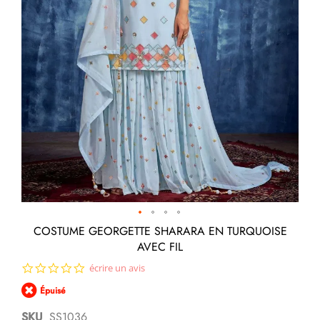
Passer
COSTUME GEORGETTE SHARARA EN TURQUOISE
au
AVEC FIL
début
de
0.0
écrire un avis
la
star
Galerie
Épuisé
rating
d’images
SKU
SS1036