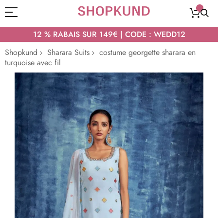
12 % RABAIS SUR 149€ | CODE : WEDD12
Shopkund
Sharara Suits
costume georgette sharara en
turquoise avec fil
Passer
à
la
fin
de
la
galerie
d’images