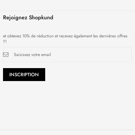
Rejoignez Shopkund
et obtenez 10% de réduction et recevez également les dernières offres
!!!
Inscription
à
notre
newsletter
:
INSCRIPTION