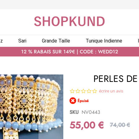
ez
Sari
Grande Taille
Tunique Indienne
12 % RABAIS SUR 149€ | CODE : WEDD12
PERLES DE
0.0
écrire un avis
star
Épuisé
rating
SKU
NV0443
55,00 €
74,00 €