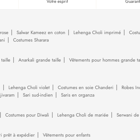
Votre esprit
Guaran
rose
Salwar Kameez en coton
Lehenga Choli imprimé
Cost
ani
Costumes Sharara
aille
Anarkali grande taille
Vêtements pour hommes grande tai
i
Lehenga Choli violet
Costumes en soie Chanderi
Robes In
njivaram
Sari sud-indien
Saris en organza
Costumes pour Diwali
Lehenga Choli de mariée
Serwani de
ri prêt à expédier
Vêtements pour enfants