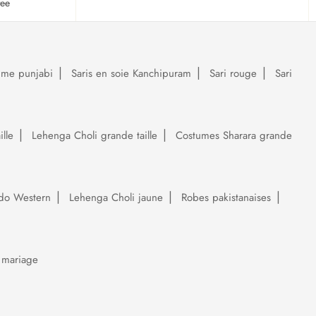
tee
ume punjabi
Saris en soie Kanchipuram
Sari rouge
Sari
lle
Lehenga Choli grande taille
Costumes Sharara grande
do Western
Lehenga Choli jaune
Robes pakistanaises
 mariage