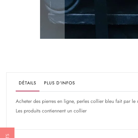
Passer
au
début
de
la
Galerie
DÉTAILS
PLUS D'INFOS
d’images
Acheter des pierres en ligne, perles collier bleu fait par le m
Les produits contiennent un collier