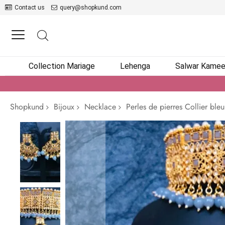
Contact us
query@shopkund.com
Collection Mariage
Lehenga
Salwar Kame
Shopkund
Bijoux
Necklace
Perles de pierres Collier bleu
Passer
à
la
fin
de
la
galerie
d’images