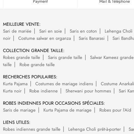
Payment
Mail & Téléphone
MEILLEURE VENTE:
Sari de mariée
Sari en soie
Saris en coton
Lehenga Choli 
noir
Costume salwar en organza
Saris Banarasi
Sari Bandh
COLLECTION GRANDE TAILLE:
Robes grande taille
Saris grande taille
Salwar Kameez grande t
taille
Robe grande taille
RECHERCHES POPULAIRES:
Kurta Pajama
Costumes de mariage indiens
Costume Anarkal
Kurta noir
Robe indienne
Sherwani pour hommes
Sari Ka
ROBES INDIENNES POUR OCCASIONS SPÉCIALES:
Saris de mariage
Kurta Pajama de mariage
Robes pour l’Aïd
LIENS UTILES:
Robes indiennes grande taille
Lehenga Choli prêt-à-porter
Sa