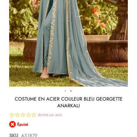
Passer
COSTUME EN ACIER COULEUR BLEU GEORGETTE
au
ANARKALI
début
de
0.0
écrire un avis
la
star
Galerie
Épuisé
rating
d’images
SKU
AS1879