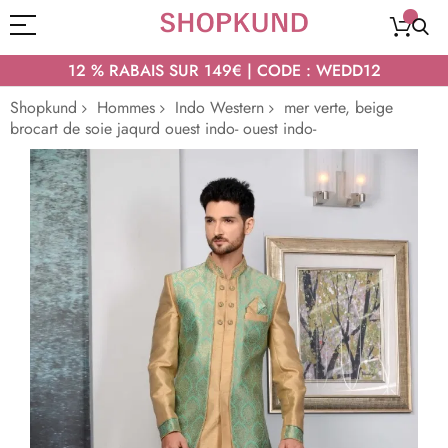
12 % RABAIS SUR 149€ | CODE : WEDD12
Shopkund
Hommes
Indo Western
mer verte, beige
brocart de soie jaqurd ouest indo- ouest indo-
Passer
à
la
fin
de
la
galerie
d’images