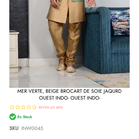
Passer
MER VERTE, BEIGE BROCART DE SOIE JAQURD
au
OUEST INDO- OUEST INDO-
début
de
0.0
écrire un avis
la
star
Galerie
En Stock
rating
d’images
SKU
INW0045