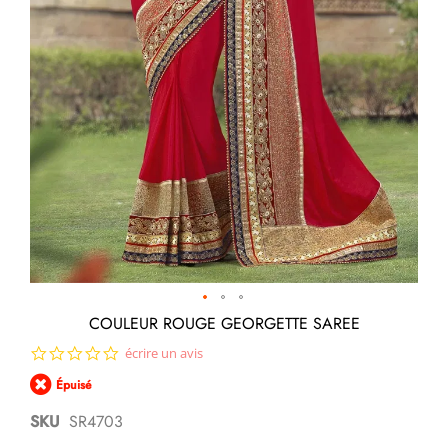
Passer
COULEUR ROUGE GEORGETTE SAREE
au
0.0
écrire un avis
début
star
de
Épuisé
rating
la
Galerie
SKU
SR4703
d’images