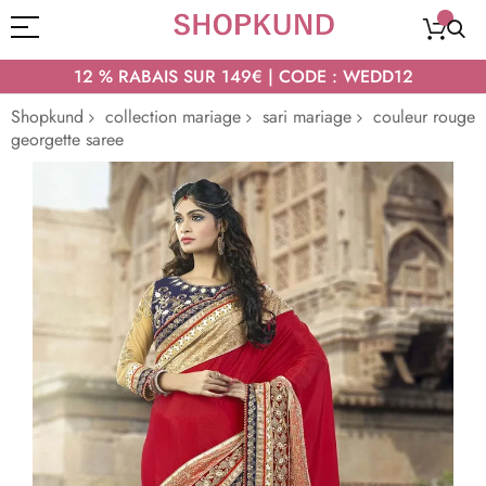
12 % RABAIS SUR 149€ | CODE : WEDD12
Shopkund
collection mariage
sari mariage
couleur rouge
georgette saree
Passer
à
la
fin
de
la
galerie
d’images