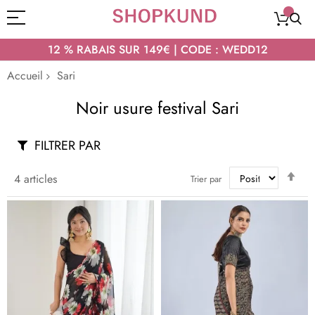
12 % RABAIS SUR 149€ | CODE : WEDD12
Accueil
Sari
Noir usure festival Sari
FILTRER PAR
Par
4
articles
Trier par
ord
déc