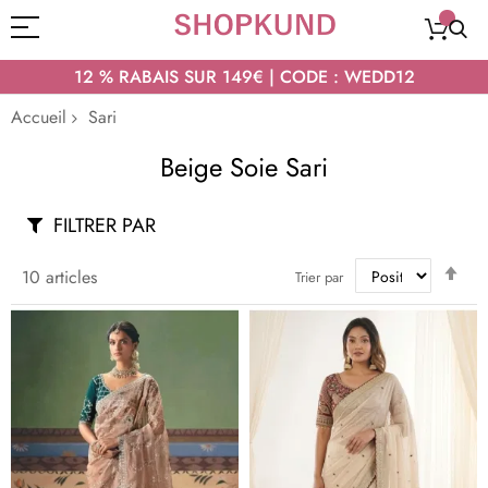
12 % RABAIS SUR 149€ | CODE : WEDD12
Accueil
Sari
Beige Soie Sari
FILTRER PAR
Par
10
articles
Trier par
ord
déc