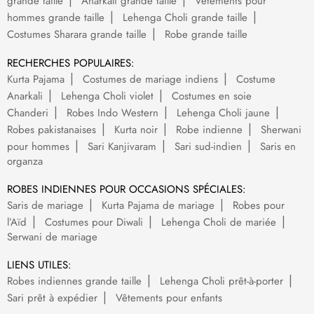
grande taille
Anarkali grande taille
Vêtements pour
hommes grande taille
Lehenga Choli grande taille
Costumes Sharara grande taille
Robe grande taille
RECHERCHES POPULAIRES:
Kurta Pajama
Costumes de mariage indiens
Costume
Anarkali
Lehenga Choli violet
Costumes en soie
Chanderi
Robes Indo Western
Lehenga Choli jaune
Robes pakistanaises
Kurta noir
Robe indienne
Sherwani
pour hommes
Sari Kanjivaram
Sari sud-indien
Saris en
organza
ROBES INDIENNES POUR OCCASIONS SPÉCIALES:
Saris de mariage
Kurta Pajama de mariage
Robes pour
l’Aïd
Costumes pour Diwali
Lehenga Choli de mariée
Serwani de mariage
LIENS UTILES:
Robes indiennes grande taille
Lehenga Choli prêt-à-porter
Sari prêt à expédier
Vêtements pour enfants