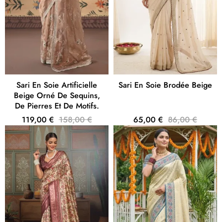
Sari En Soie Artificielle
Sari En Soie Brodée Beige
Beige Orné De Sequins,
De Pierres Et De Motifs.
119,00 €
158,00 €
65,00 €
86,00 €