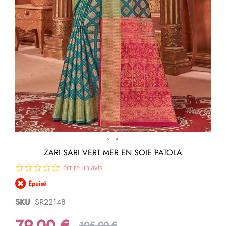
Passer
ZARI SARI VERT MER EN SOIE PATOLA
au
0.0
écrire un avis
début
star
de
Épuisé
rating
la
Galerie
SKU
SR22148
d’images
79,00 €
105,00 €