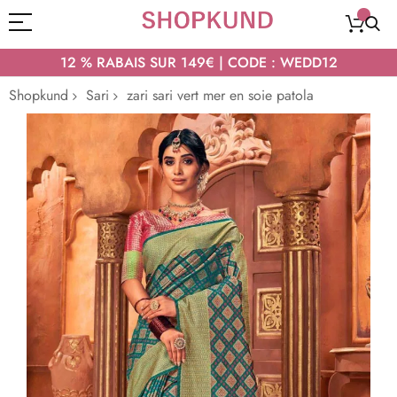
12 % RABAIS SUR 149€ | CODE : WEDD12
Shopkund
Sari
zari sari vert mer en soie patola
Passer
à
la
fin
de
la
galerie
d’images