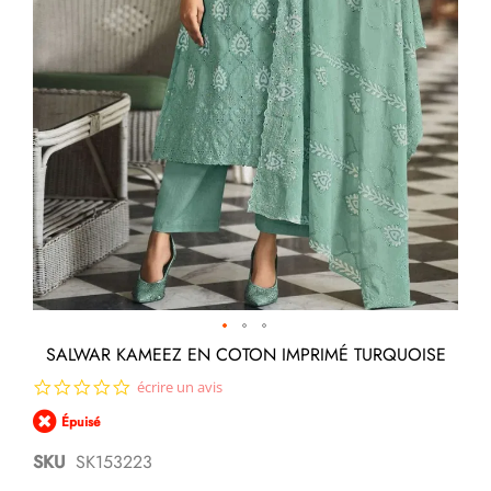
Passer
SALWAR KAMEEZ EN COTON IMPRIMÉ TURQUOISE
au
0.0
écrire un avis
début
star
de
Épuisé
rating
la
Galerie
SKU
SK153223
d’images