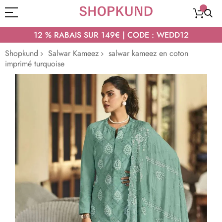
12 % RABAIS SUR 149€ | CODE : WEDD12
Shopkund
Salwar Kameez
salwar kameez en coton
imprimé turquoise
Passer
à
la
fin
de
la
galerie
d’images