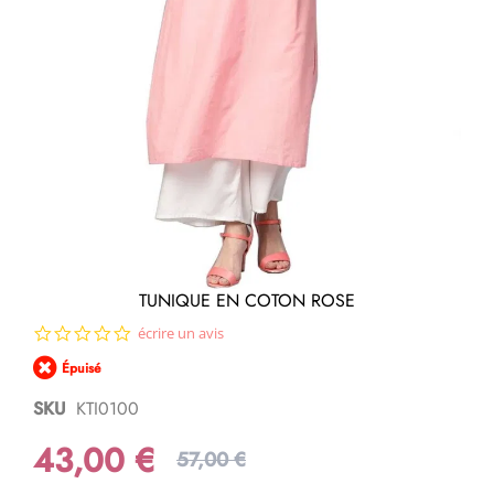
Passer
TUNIQUE EN COTON ROSE
au
0.0
écrire un avis
début
star
de
Épuisé
rating
la
Galerie
SKU
KTI0100
d’images
43,00 €
57,00 €