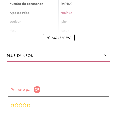
numéro de conception
kti0100
type de robe
tunique
couleur
pink
tissu
coton
MORE VIEW
travail
imprimé
occasion
vêtements décontractés
PLUS D'INFOS
Proposé par
0.0
star
rating