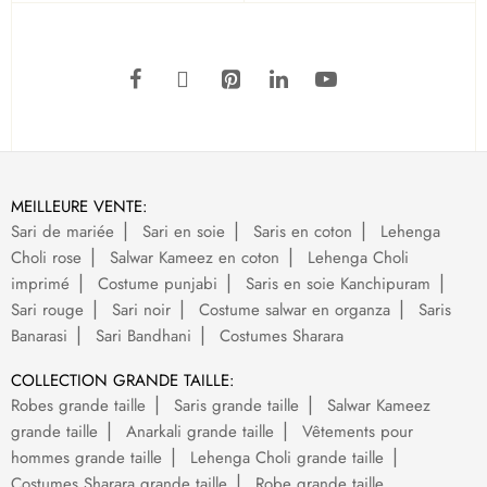
MEILLEURE VENTE:
Sari de mariée
Sari en soie
Saris en coton
Lehenga
Choli rose
Salwar Kameez en coton
Lehenga Choli
imprimé
Costume punjabi
Saris en soie Kanchipuram
Sari rouge
Sari noir
Costume salwar en organza
Saris
Banarasi
Sari Bandhani
Costumes Sharara
COLLECTION GRANDE TAILLE:
Robes grande taille
Saris grande taille
Salwar Kameez
grande taille
Anarkali grande taille
Vêtements pour
hommes grande taille
Lehenga Choli grande taille
Costumes Sharara grande taille
Robe grande taille