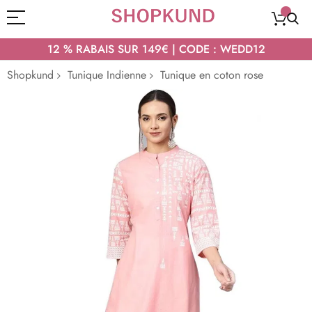
12 % RABAIS SUR 149€ | CODE : WEDD12
Shopkund
Tunique Indienne
Tunique en coton rose
Passer
à
la
fin
de
la
galerie
d’images