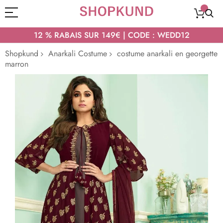
12 % RABAIS SUR 149€ | CODE : WEDD12
Shopkund
Anarkali Costume
costume anarkali en georgette
marron
Passer
à
la
fin
de
la
galerie
d’images