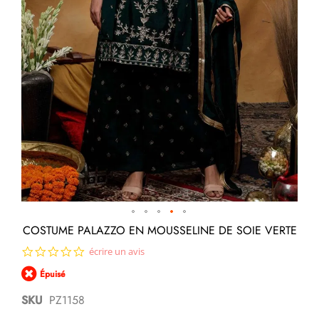
Passer
COSTUME PALAZZO EN MOUSSELINE DE SOIE VERTE
au
0.0
écrire un avis
début
star
de
Épuisé
rating
la
Galerie
SKU
PZ1158
d’images