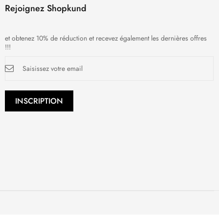
Rejoignez Shopkund
et obtenez 10% de réduction et recevez également les dernières offres
!!!
Inscription
à
notre
newsletter
:
INSCRIPTION