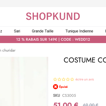
ez
Sari
Grande Taille
Tunique Indienne
12 % RABAIS SUR 149€ | CODE : WEDD12
n churidar
COSTUME C
0.0
écrire un avis
star
Épuisé
rating
SKU
CS3005
51,00 €
69,00 €