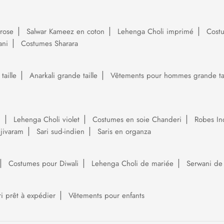
rose
Salwar Kameez en coton
Lehenga Choli imprimé
Cost
ani
Costumes Sharara
aille
Anarkali grande taille
Vêtements pour hommes grande tai
i
Lehenga Choli violet
Costumes en soie Chanderi
Robes In
njivaram
Sari sud-indien
Saris en organza
Costumes pour Diwali
Lehenga Choli de mariée
Serwani de
ri prêt à expédier
Vêtements pour enfants