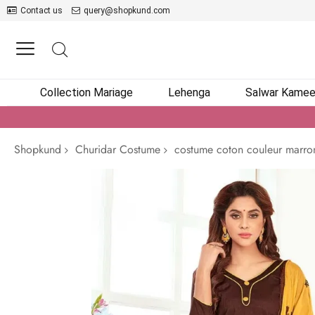
Contact us
query@shopkund.com
Collection Mariage
Lehenga
Salwar Kame
Shopkund
Churidar Costume
costume coton couleur marro
Passer
à
la
fin
de
la
galerie
d’images