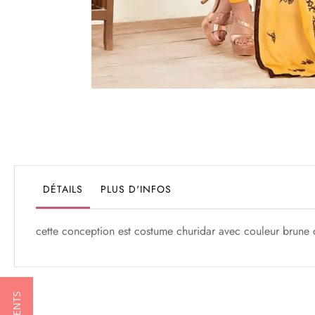
Passer
au
début
de
la
Galerie
DÉTAILS
PLUS D'INFOS
d’images
cette conception est costume churidar avec couleur brune 