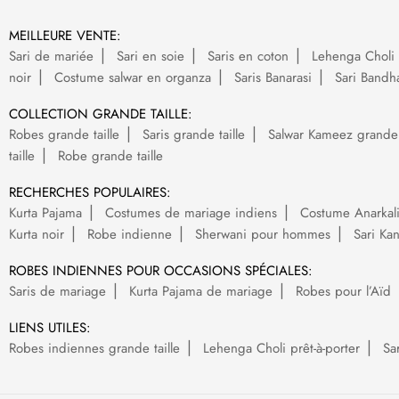
MEILLEURE VENTE:
Sari de mariée
Sari en soie
Saris en coton
Lehenga Choli 
noir
Costume salwar en organza
Saris Banarasi
Sari Bandh
COLLECTION GRANDE TAILLE:
Robes grande taille
Saris grande taille
Salwar Kameez grande t
taille
Robe grande taille
RECHERCHES POPULAIRES:
Kurta Pajama
Costumes de mariage indiens
Costume Anarkal
Kurta noir
Robe indienne
Sherwani pour hommes
Sari Ka
ROBES INDIENNES POUR OCCASIONS SPÉCIALES:
Saris de mariage
Kurta Pajama de mariage
Robes pour l’Aïd
LIENS UTILES:
Robes indiennes grande taille
Lehenga Choli prêt-à-porter
Sa