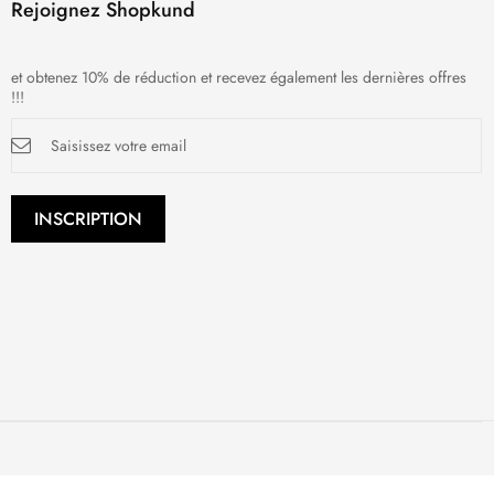
Rejoignez Shopkund
et obtenez 10% de réduction et recevez également les dernières offres
!!!
Inscription
à
notre
newsletter
:
INSCRIPTION