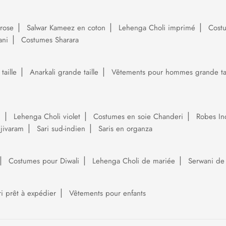
rose
Salwar Kameez en coton
Lehenga Choli imprimé
Cost
ani
Costumes Sharara
aille
Anarkali grande taille
Vêtements pour hommes grande tai
i
Lehenga Choli violet
Costumes en soie Chanderi
Robes In
njivaram
Sari sud-indien
Saris en organza
Costumes pour Diwali
Lehenga Choli de mariée
Serwani de
ri prêt à expédier
Vêtements pour enfants