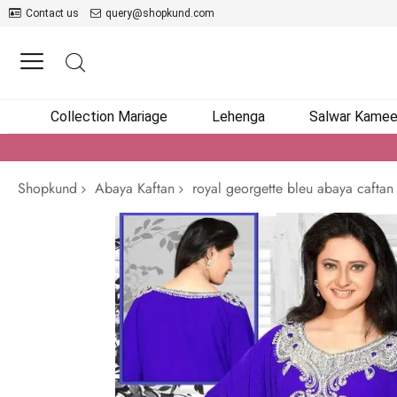
Contact us
query@shopkund.com
Collection Mariage
Lehenga
Salwar Kame
Shopkund
Abaya Kaftan
royal georgette bleu abaya caftan
Passer
à
la
fin
de
la
galerie
d’images