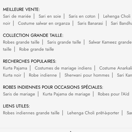
MEILLEURE VENTE:
Sari de mariée
Sari en soie
Saris en coton
Lehenga Choli 
noir
Costume salwar en organza
Saris Banarasi
Sari Bandh
COLLECTION GRANDE TAILLE:
Robes grande taille
Saris grande taille
Salwar Kameez grande t
taille
Robe grande taille
RECHERCHES POPULAIRES:
Kurta Pajama
Costumes de mariage indiens
Costume Anarkal
Kurta noir
Robe indienne
Sherwani pour hommes
Sari Ka
ROBES INDIENNES POUR OCCASIONS SPÉCIALES:
Saris de mariage
Kurta Pajama de mariage
Robes pour l’Aïd
LIENS UTILES:
Robes indiennes grande taille
Lehenga Choli prêt-à-porter
Sa