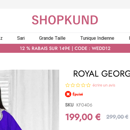
ez
Sari
Grande Taille
Tunique Indienne
12 % RABAIS SUR 149€ | CODE : WEDD12
ROYAL GEORG
0.0
écrire un avis
star
Épuisé
rating
SKU
KF0406
199,00 €
299,00 €