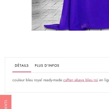
Passer
au
début
de
la
Galerie
DÉTAILS
PLUS D'INFOS
d’images
couleur bleu royal ready-made
caftan abaya bleu roi
en lig