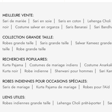
MEILLEURE VENTE:
Sari de mariée
Sari en soie
Saris en coton
Lehenga Choli 
noir
Costume salwar en organza
Saris Banarasi
Sari Bandh
COLLECTION GRANDE TAILLE:
Robes grande taille
Saris grande taille
Salwar Kameez grande t
taille
Robe grande taille
RECHERCHES POPULAIRES:
Kurta Pajama
Costumes de mariage indiens
Costume Anarkal
Kurta noir
Robe indienne
Sherwani pour hommes
Sari Ka
ROBES INDIENNES POUR OCCASIONS SPÉCIALES:
Saris de mariage
Kurta Pajama de mariage
Robes pour l’Aïd
LIENS UTILES:
Robes indiennes grande taille
Lehenga Choli prêt-à-porter
Sa