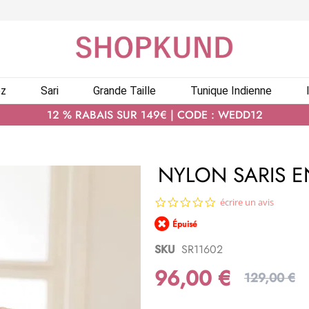
ez
Sari
Grande Taille
Tunique Indienne
12 % RABAIS SUR 149€ | CODE : WEDD12
NYLON SARIS E
0.0
écrire un avis
star
Épuisé
rating
SKU
SR11602
96,00 €
129,00 €