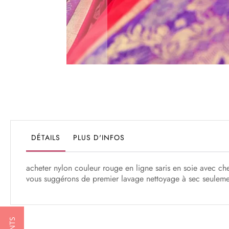
Passer
au
début
de
la
Galerie
DÉTAILS
PLUS D'INFOS
d’images
acheter nylon couleur rouge en ligne saris en soie avec chem
vous suggérons de premier lavage nettoyage à sec seuleme