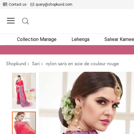
Contact us
query@shopkund.com
Collection Mariage
Lehenga
Salwar Kame
Shopkund
Sari
nylon saris en soie de couleur rouge
Passer
à
la
fin
de
la
galerie
d’images