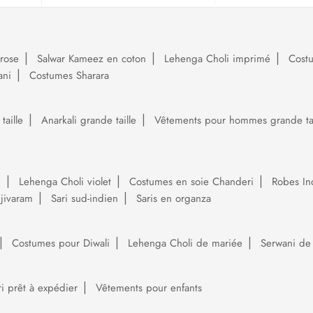
rose
Salwar Kameez en coton
Lehenga Choli imprimé
Cost
ani
Costumes Sharara
aille
Anarkali grande taille
Vêtements pour hommes grande tai
i
Lehenga Choli violet
Costumes en soie Chanderi
Robes In
njivaram
Sari sud-indien
Saris en organza
Costumes pour Diwali
Lehenga Choli de mariée
Serwani de
ri prêt à expédier
Vêtements pour enfants