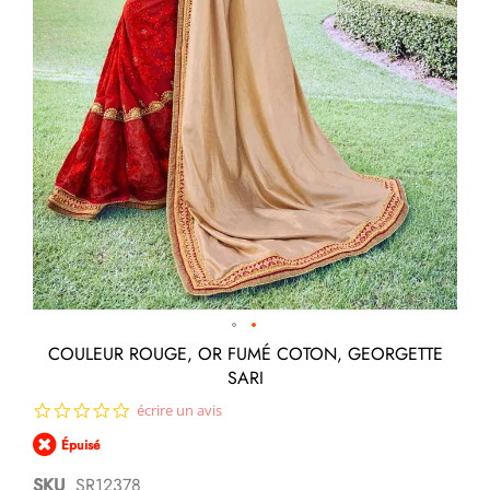
Passer
COULEUR ROUGE, OR FUMÉ COTON, GEORGETTE
au
SARI
début
de
0.0
écrire un avis
la
star
Galerie
Épuisé
rating
d’images
SKU
SR12378