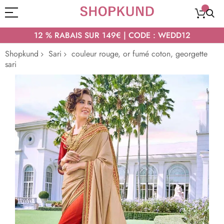
12 % RABAIS SUR 149€ | CODE : WEDD12
Shopkund
Sari
couleur rouge, or fumé coton, georgette
sari
Passer
à
la
fin
de
la
galerie
d’images