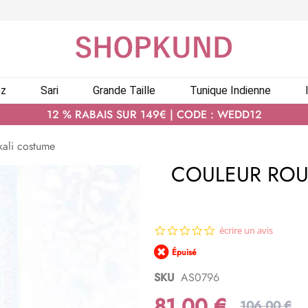
ez
Sari
Grande Taille
Tunique Indienne
12 % RABAIS SUR 149€ | CODE : WEDD12
kali costume
COULEUR ROU
0.0
écrire un avis
star
Épuisé
rating
SKU
AS0796
81,00 €
106,00 €