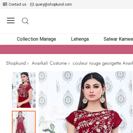
Contact us
query@shopkund.com
Collection Mariage
Lehenga
Salwar Kame
Shopkund
Anarkali Costume
couleur rouge georgette Anar
Passer
à
la
fin
de
la
galerie
d’images