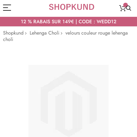
12 % RABAIS SUR 149€ | CODE : WEDD12
Shopkund
Lehenga Choli
velours couleur rouge lehenga
choli
Passer
à
la
fin
de
la
galerie
d’images