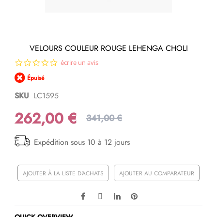
Passer
VELOURS COULEUR ROUGE LEHENGA CHOLI
au
0.0
écrire un avis
début
star
de
Épuisé
rating
la
Galerie
SKU
LC1595
d’images
262,00 €
341,00 €
Expédition sous 10 à 12 jours
AJOUTER À LA LISTE D'ACHATS
AJOUTER AU COMPARATEUR