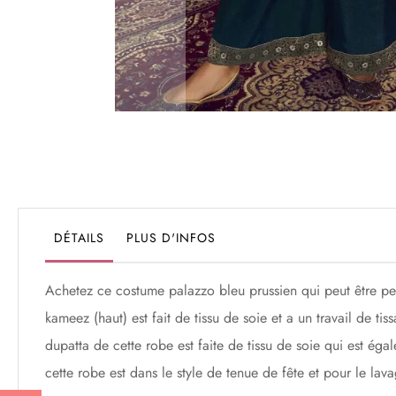
Passer
au
début
de
la
Galerie
DÉTAILS
PLUS D'INFOS
d’images
Achetez ce costume palazzo bleu prussien qui peut être pe
kameez (haut) est fait de tissu de soie et a un travail de tis
dupatta de cette robe est faite de tissu de soie qui est ég
cette robe est dans le style de tenue de fête et pour le l