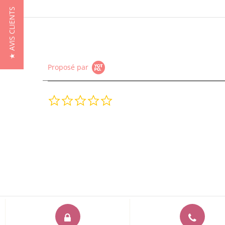
★ AVIS CLIENTS
Proposé par
0.0
star
rating