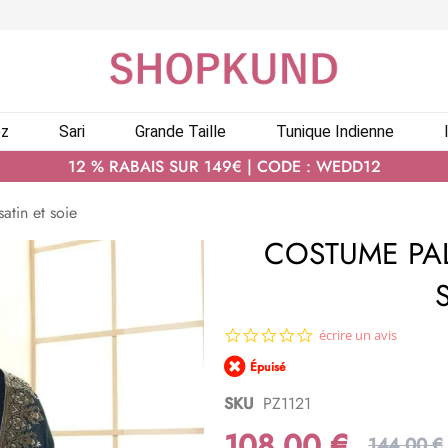
ez
Sari
Grande Taille
Tunique Indienne
12 % RABAIS SUR 149€ | CODE : WEDD12
atin et soie
COSTUME PAL
0.0
écrire un avis
star
Épuisé
rating
SKU
PZ1121
108,00 €
144,00 €