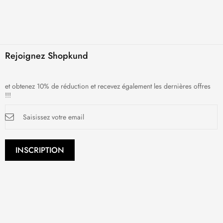
Rejoignez Shopkund
et obtenez 10% de réduction et recevez également les dernières offres
!!!
Inscription
à
notre
newsletter
:
INSCRIPTION