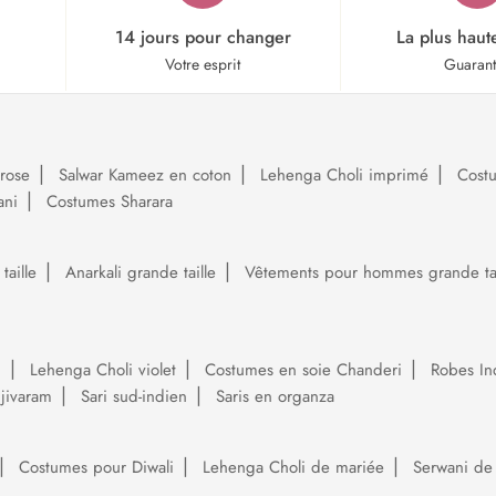
14 jours pour changer
La plus haut
Votre esprit
Guaran
rose
Salwar Kameez en coton
Lehenga Choli imprimé
Cost
ani
Costumes Sharara
aille
Anarkali grande taille
Vêtements pour hommes grande tai
i
Lehenga Choli violet
Costumes en soie Chanderi
Robes In
njivaram
Sari sud-indien
Saris en organza
Costumes pour Diwali
Lehenga Choli de mariée
Serwani de