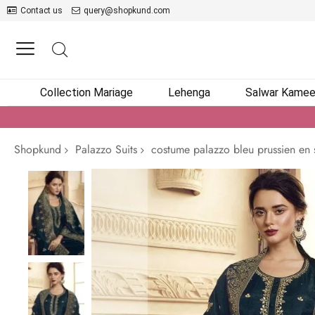
Contact us
query@shopkund.com
Collection Mariage
Lehenga
Salwar Kame
Shopkund
Palazzo Suits
costume palazzo bleu prussien en s
Passer
à
la
fin
de
la
galerie
d’images