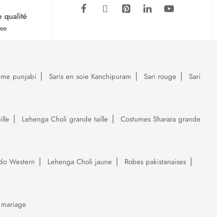
e qualité
tee
ume punjabi
Saris en soie Kanchipuram
Sari rouge
Sari
lle
Lehenga Choli grande taille
Costumes Sharara grande
do Western
Lehenga Choli jaune
Robes pakistanaises
 mariage