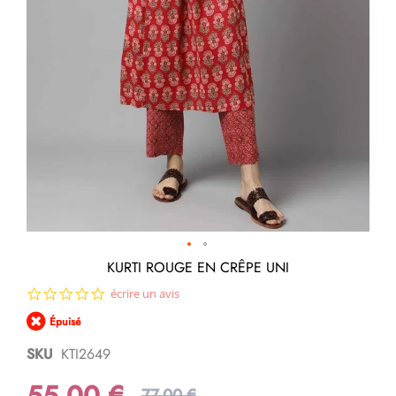
Passer
KURTI ROUGE EN CRÊPE UNI
au
0.0
écrire un avis
début
star
de
Épuisé
rating
la
Galerie
SKU
KTI2649
d’images
55,00 €
77,00 €