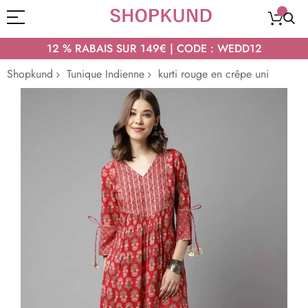
12 % RABAIS SUR 149€ | CODE : WEDD12
Shopkund
Tunique Indienne
kurti rouge en crêpe uni
Passer
à
la
fin
de
la
galerie
d’images