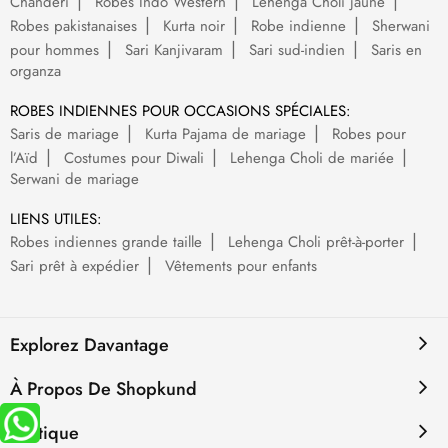
Chanderi
Robes Indo Western
Lehenga Choli jaune
Robes pakistanaises
Kurta noir
Robe indienne
Sherwani
pour hommes
Sari Kanjivaram
Sari sud-indien
Saris en
organza
ROBES INDIENNES POUR OCCASIONS SPÉCIALES:
Saris de mariage
Kurta Pajama de mariage
Robes pour
l’Aïd
Costumes pour Diwali
Lehenga Choli de mariée
Serwani de mariage
LIENS UTILES:
Robes indiennes grande taille
Lehenga Choli prêt-à-porter
Sari prêt à expédier
Vêtements pour enfants
Explorez Davantage
À Propos De Shopkund
Politique