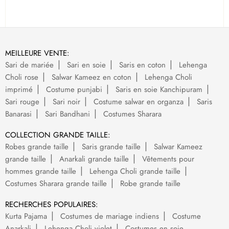
MEILLEURE VENTE:
Sari de mariée
Sari en soie
Saris en coton
Lehenga
Choli rose
Salwar Kameez en coton
Lehenga Choli
imprimé
Costume punjabi
Saris en soie Kanchipuram
Sari rouge
Sari noir
Costume salwar en organza
Saris
Banarasi
Sari Bandhani
Costumes Sharara
COLLECTION GRANDE TAILLE:
Robes grande taille
Saris grande taille
Salwar Kameez
grande taille
Anarkali grande taille
Vêtements pour
hommes grande taille
Lehenga Choli grande taille
Costumes Sharara grande taille
Robe grande taille
RECHERCHES POPULAIRES:
Kurta Pajama
Costumes de mariage indiens
Costume
Anarkali
Lehenga Choli violet
Costumes en soie