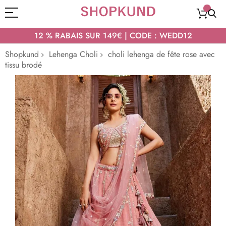
12 % RABAIS SUR 149€ | CODE : WEDD12
Shopkund
Lehenga Choli
choli lehenga de fête rose avec
tissu brodé
Passer
à
la
fin
de
la
galerie
d’images