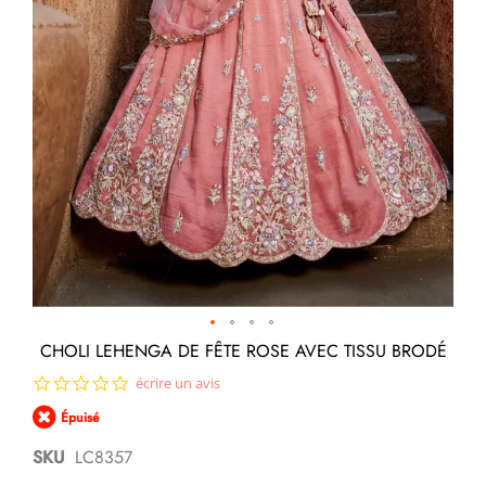
Passer
CHOLI LEHENGA DE FÊTE ROSE AVEC TISSU BRODÉ
au
0.0
écrire un avis
début
star
de
Épuisé
rating
la
Galerie
SKU
LC8357
d’images