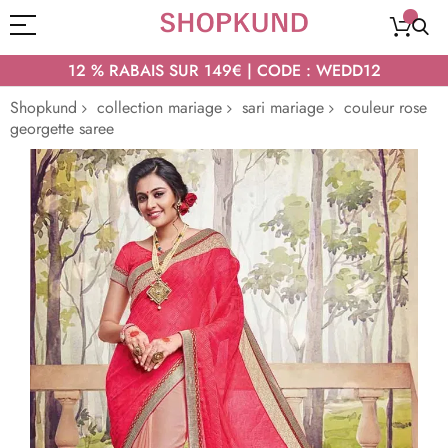
12 % RABAIS SUR 149€ | CODE : WEDD12
Shopkund
collection mariage
sari mariage
couleur rose
georgette saree
Passer
à
la
fin
de
la
galerie
d’images