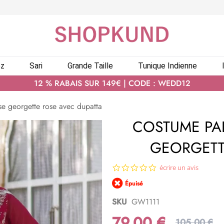
ez
Sari
Grande Taille
Tunique Indienne
12 % RABAIS SUR 149€ | CODE : WEDD12
e georgette rose avec dupatta
COSTUME PA
GEORGETT
0.0
écrire un avis
star
Épuisé
rating
SKU
GW1111
79,00 €
105,00 €