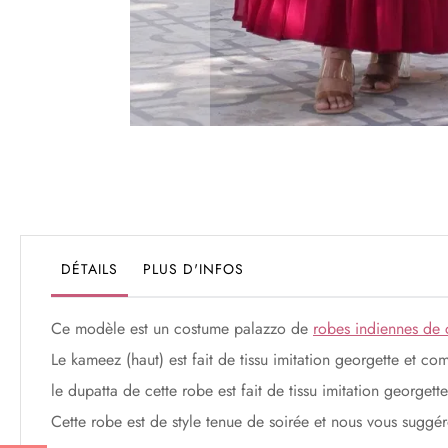
Passer
au
début
de
la
Galerie
DÉTAILS
PLUS D'INFOS
d’images
Ce modèle est un costume palazzo de
robes indiennes de 
Le kameez (haut) est fait de tissu imitation georgette et co
le dupatta de cette robe est fait de tissu imitation georget
Cette robe est de style tenue de soirée et nous vous suggér