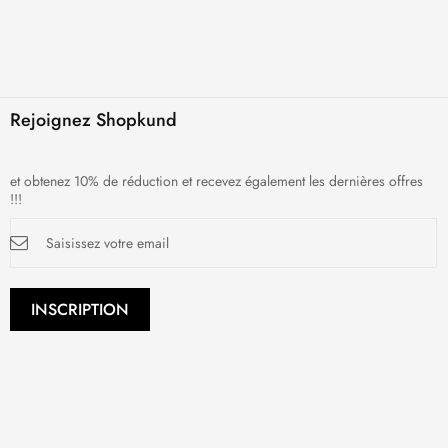
Rejoignez Shopkund
et obtenez 10% de réduction et recevez également les dernières offres
!!!
Inscription
à
notre
newsletter
:
INSCRIPTION