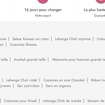
14 jours pour changer
La plus haut
Votre esprit
Guaran
rose
Salwar Kameez en coton
Lehenga Choli imprimé
Cost
ani
Costumes Sharara
aille
Anarkali grande taille
Vêtements pour hommes grande tai
i
Lehenga Choli violet
Costumes en soie Chanderi
Robes In
njivaram
Sari sud-indien
Saris en organza
Costumes pour Diwali
Lehenga Choli de mariée
Serwani de