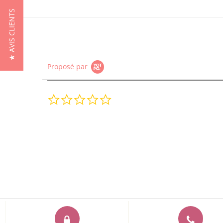
★ AVIS CLIENTS
Proposé par
0.0
star
rating