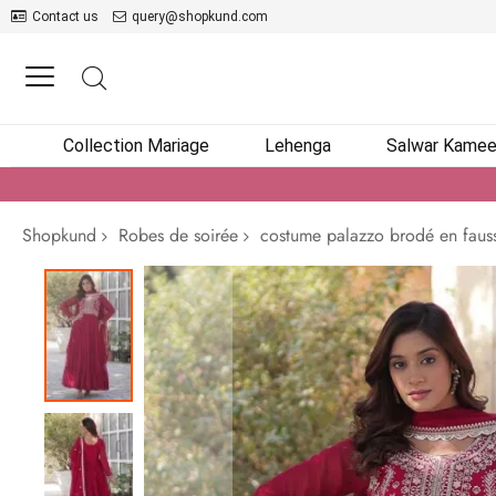
Contact us
query@shopkund.com
Collection Mariage
Lehenga
Salwar Kame
Shopkund
Robes de soirée
costume palazzo brodé en fauss
Passer
à
la
fin
de
la
galerie
d’images