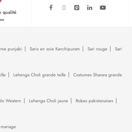
e qualité
tee
ume punjabi
Saris en soie Kanchipuram
Sari rouge
Sari
lle
Lehenga Choli grande taille
Costumes Sharara grande
do Western
Lehenga Choli jaune
Robes pakistanaises
 mariage