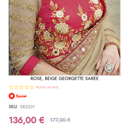
Passer
ROSE, BEIGE GEORGETTE SAREE
au
0.0
écrire un avis
début
star
de
Épuisé
rating
la
Galerie
SKU
SR2531
d’images
136,00 €
177,00 €