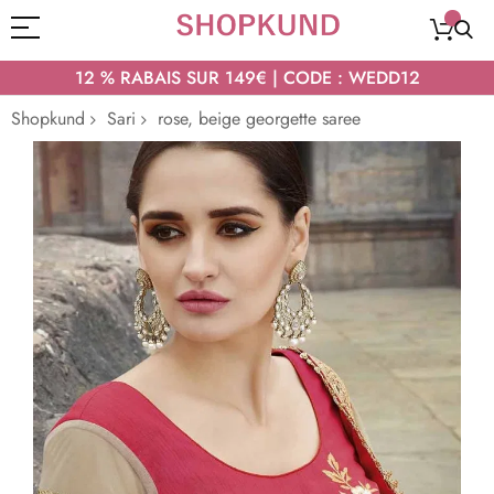
12 % RABAIS SUR 149€ | CODE : WEDD12
Shopkund
Sari
rose, beige georgette saree
Passer
à
la
fin
de
la
galerie
d’images