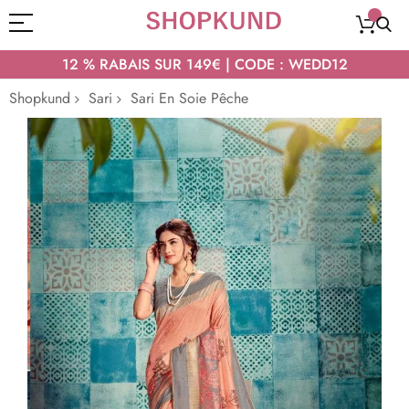
12 % RABAIS SUR 149€ | CODE : WEDD12
Shopkund
Sari
Sari En Soie Pêche
Passer
à
la
fin
de
la
galerie
d’images