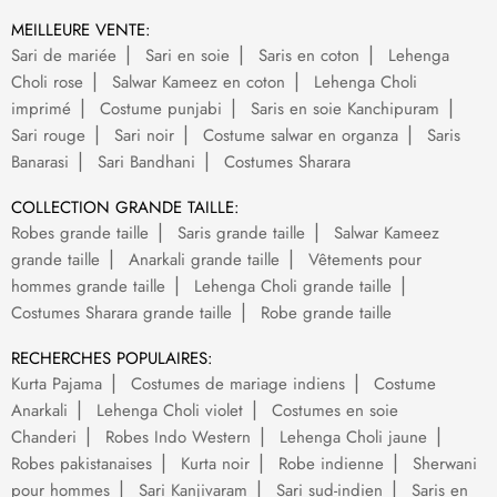
MEILLEURE VENTE:
Sari de mariée
Sari en soie
Saris en coton
Lehenga
Choli rose
Salwar Kameez en coton
Lehenga Choli
imprimé
Costume punjabi
Saris en soie Kanchipuram
Sari rouge
Sari noir
Costume salwar en organza
Saris
Banarasi
Sari Bandhani
Costumes Sharara
COLLECTION GRANDE TAILLE:
Robes grande taille
Saris grande taille
Salwar Kameez
grande taille
Anarkali grande taille
Vêtements pour
hommes grande taille
Lehenga Choli grande taille
Costumes Sharara grande taille
Robe grande taille
RECHERCHES POPULAIRES:
Kurta Pajama
Costumes de mariage indiens
Costume
Anarkali
Lehenga Choli violet
Costumes en soie
Chanderi
Robes Indo Western
Lehenga Choli jaune
Robes pakistanaises
Kurta noir
Robe indienne
Sherwani
pour hommes
Sari Kanjivaram
Sari sud-indien
Saris en