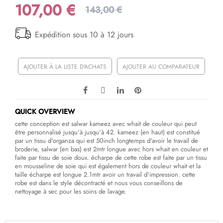
107,00 €
143,00 €
Expédition sous 10 à 12 jours
AJOUTER À LA LISTE D'ACHATS
AJOUTER AU COMPARATEUR
QUICK OVERVIEW
cette conception est salwar kameez avec whait de couleur qui peut
être personnalisé jusqu'à jusqu'à 42. kameez (en haut) est constitué
par un tissu d'organza qui est 50inch longtemps d'avoir le travail de
broderie, salwar (en bas) est 2mtr longue avec hors whait en couleur et
faite par tissu de soie doux. écharpe de cette robe est faite par un tissu
en mousseline de soie qui est également hors de couleur whait et la
taille écharpe est longue 2.1mtr avoir un travail d'impression. cette
robe est dans le style décontracté et nous vous conseillons de
nettoyage à sec pour les soins de lavage.