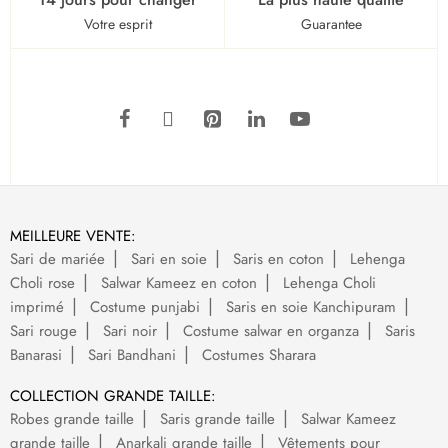
Votre esprit
Guarantee
MEILLEURE VENTE:
Sari de mariée
Sari en soie
Saris en coton
Lehenga
Choli rose
Salwar Kameez en coton
Lehenga Choli
imprimé
Costume punjabi
Saris en soie Kanchipuram
Sari rouge
Sari noir
Costume salwar en organza
Saris
Banarasi
Sari Bandhani
Costumes Sharara
COLLECTION GRANDE TAILLE:
Robes grande taille
Saris grande taille
Salwar Kameez
grande taille
Anarkali grande taille
Vêtements pour