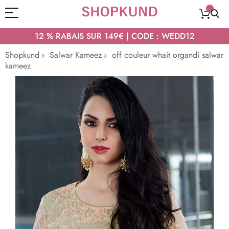
12 % RABAIS SUR 149€ | CODE : WEDD12
Shopkund
Salwar Kameez
off couleur whait organdi salwar
kameez
Passer
à
la
fin
de
la
galerie
d’images