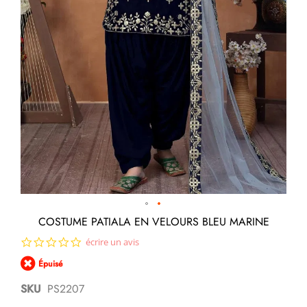
Passer
COSTUME PATIALA EN VELOURS BLEU MARINE
au
0.0
écrire un avis
début
star
de
Épuisé
rating
la
Galerie
SKU
PS2207
d’images