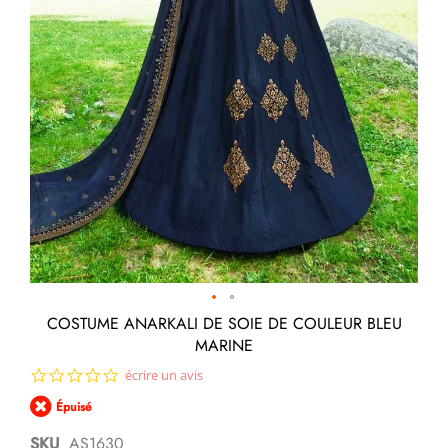
Passer
COSTUME ANARKALI DE SOIE DE COULEUR BLEU
au
MARINE
début
de
0.0
écrire un avis
la
star
Galerie
Épuisé
rating
d’images
SKU
AS1630