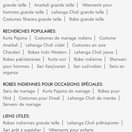
grande taille
Anarkali grande taille
Vêtements pour
hommes grande taille
Lehenga Choli grande taille
Costumes Sharara grande taille
Robe grande taille
RECHERCHES POPULAIRES:
Kurta Pajama
Costumes de mariage indiens
Costume
Anarkali
Lehenga Choli violet
Costumes en soie
Chanderi
Robes Indo Western
Lehenga Choli jaune
Robes pakistanaises
Kurta noir
Robe indienne
Sherwani
pour hommes
Sari Kanjivaram
Sari sud-indien
Saris en
organza
ROBES INDIENNES POUR OCCASIONS SPÉCIALES:
Saris de mariage
Kurta Pajama de mariage
Robes pour
l’Aïd
Costumes pour Diwali
Lehenga Choli de mariée
Serwani de mariage
LIENS UTILES:
Robes indiennes grande taille
Lehenga Choli prêt-à-porter
Sari prêt à expédier
Vêtements pour enfants