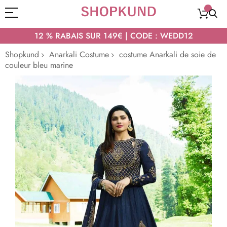
12 % RABAIS SUR 149€ | CODE : WEDD12
Shopkund
Anarkali Costume
costume Anarkali de soie de
couleur bleu marine
Passer
à
la
fin
de
la
galerie
d’images