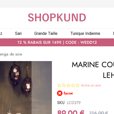
ez
Sari
Grande Taille
Tunique Indienne
12 % RABAIS SUR 149€ | CODE : WEDD12
henga de soie
MARINE CO
LE
0.0
écrire un avis
star
Épuisé
rating
SKU
LC0379
89,00 €
116,00 €