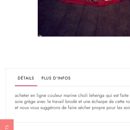
Passer
au
début
de
la
Galerie
DÉTAILS
PLUS D'INFOS
d’images
acheter en ligne couleur marine choli lehenga qui est faite p
soie grège avec le travail brodé et une écharpe de cette ro
et nous vous suggérons de faire sécher propre pour les soi