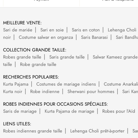
MEILLEURE VENTE:
Sari de mariée
Sari en soie
Saris en coton
Lehenga Choli 
noir
Costume salwar en organza
Saris Banarasi
Sari Bandh
COLLECTION GRANDE TAILLE:
Robes grande taille
Saris grande taille
Salwar Kameez grande t
taille
Robe grande taille
RECHERCHES POPULAIRES:
Kurta Pajama
Costumes de mariage indiens
Costume Anarkal
Kurta noir
Robe indienne
Sherwani pour hommes
Sari Ka
ROBES INDIENNES POUR OCCASIONS SPÉCIALES:
Saris de mariage
Kurta Pajama de mariage
Robes pour l’Aïd
LIENS UTILES:
Robes indiennes grande taille
Lehenga Choli prêt-à-porter
Sa