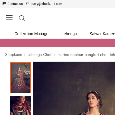
Contact us
query@shopkund.com
Collection Mariage
Lehenga
Salwar Kame
Shopkund
Lehenga Choli
marine couleur banglori choli le
Passer
à
la
fin
de
la
galerie
d’images