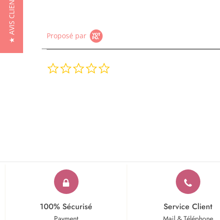
★ AVIS CLIENTS
Proposé par
0.0
star
rating
100% Sécurisé
Service Client
Payment
Mail & Téléphone