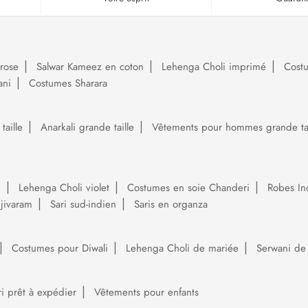
rose
Salwar Kameez en coton
Lehenga Choli imprimé
Cost
ani
Costumes Sharara
aille
Anarkali grande taille
Vêtements pour hommes grande tai
i
Lehenga Choli violet
Costumes en soie Chanderi
Robes In
njivaram
Sari sud-indien
Saris en organza
Costumes pour Diwali
Lehenga Choli de mariée
Serwani de
ri prêt à expédier
Vêtements pour enfants