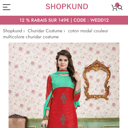
12 % RABAIS SUR 149€ | CODE : WEDD12
Shopkund
Churidar Costume
coton modal couleur
multicolore churidar costume
Passer
à
la
fin
de
la
galerie
d’images