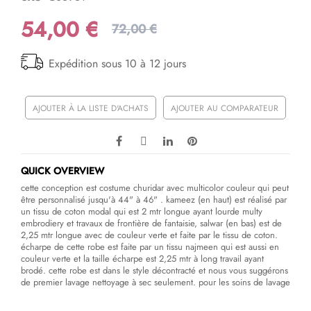
54,00 €
72,00 €
Expédition sous 10 à 12 jours
AJOUTER À LA LISTE D'ACHATS
AJOUTER AU COMPARATEUR
QUICK OVERVIEW
cette conception est costume churidar avec multicolor couleur qui peut
être personnalisé jusqu'à 44" à 46" . kameez (en haut) est réalisé par
un tissu de coton modal qui est 2 mtr longue ayant lourde multy
embrodiery et travaux de frontière de fantaisie, salwar (en bas) est de
2,25 mtr longue avec de couleur verte et faite par le tissu de coton.
écharpe de cette robe est faite par un tissu najmeen qui est aussi en
couleur verte et la taille écharpe est 2,25 mtr à long travail ayant
brodé. cette robe est dans le style décontracté et nous vous suggérons
de premier lavage nettoyage à sec seulement. pour les soins de lavage