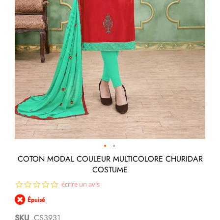
Passer
COTON MODAL COULEUR MULTICOLORE CHURIDAR
au
COSTUME
début
de
0.0
écrire un avis
la
star
Galerie
Épuisé
rating
d’images
SKU
CS3931