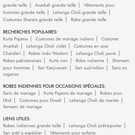
grande taille
Anarkali grande taille
Vêtements pour
hommes grande taille
Lehenga Choli grande taille
Costumes Sharara grande taille
Robe grande taille
RECHERCHES POPULAIRES:
Kurta Pajama
Costumes de mariage indiens
Costume
Anarkali
Lehenga Choli violet
Costumes en soie
Chanderi
Robes Indo Western
Lehenga Choli jaune
Robes pakistanaises
Kurta noir
Robe indienne
Sherwani
pour hommes
Sari Kanjivaram
Sari sud-indien
Saris en
organza
ROBES INDIENNES POUR OCCASIONS SPÉCIALES:
Saris de mariage
Kurta Pajama de mariage
Robes pour
l’Aïd
Costumes pour Diwali
Lehenga Choli de mariée
Serwani de mariage
LIENS UTILES:
Robes indiennes grande taille
Lehenga Choli prêt-à-porter
Sari prêt à expédier
Vêtements pour enfants