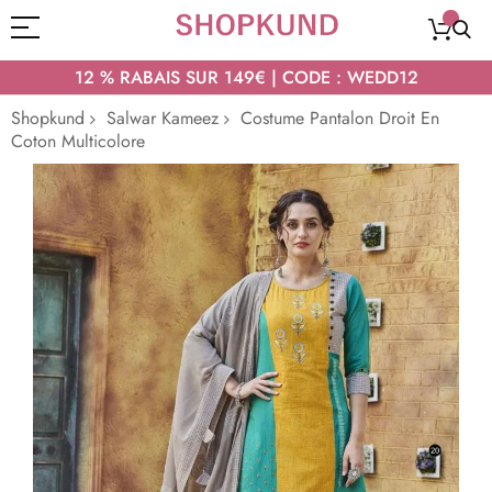
12 % RABAIS SUR 149€ | CODE : WEDD12
Shopkund
Salwar Kameez
Costume Pantalon Droit En
Coton Multicolore
Passer
à
la
fin
de
la
galerie
d’images