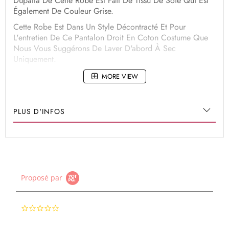
Dupatta De Cette Robe Est Fait De Tissu De Soie Qui Est
Également De Couleur Grise.
Cette Robe Est Dans Un Style Décontracté Et Pour
L'entretien De Ce Pantalon Droit En Coton Costume Que
Nous Vous Suggérons De Laver D'abord À Sec
Uniquement.
MORE VIEW
PLUS D'INFOS
Proposé par
0.0
star
rating