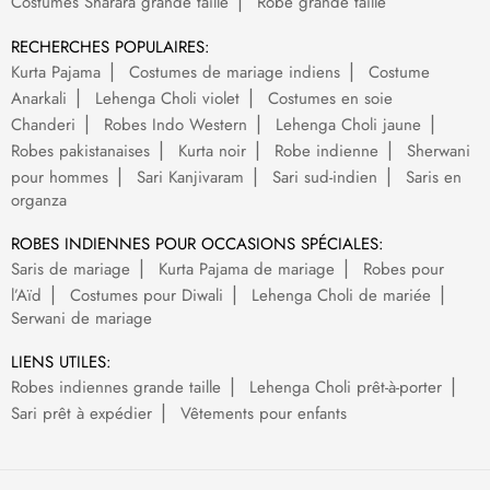
Costumes Sharara grande taille
Robe grande taille
RECHERCHES POPULAIRES:
Kurta Pajama
Costumes de mariage indiens
Costume
Anarkali
Lehenga Choli violet
Costumes en soie
Chanderi
Robes Indo Western
Lehenga Choli jaune
Robes pakistanaises
Kurta noir
Robe indienne
Sherwani
pour hommes
Sari Kanjivaram
Sari sud-indien
Saris en
organza
ROBES INDIENNES POUR OCCASIONS SPÉCIALES:
Saris de mariage
Kurta Pajama de mariage
Robes pour
l’Aïd
Costumes pour Diwali
Lehenga Choli de mariée
Serwani de mariage
LIENS UTILES:
Robes indiennes grande taille
Lehenga Choli prêt-à-porter
Sari prêt à expédier
Vêtements pour enfants