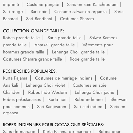
imprimé
Costume punjabi
Saris en soie Kanchipuram
Sari rouge
Sari noir
Costume salwar en organza
Saris
Banarasi
Sari Bandhani
Costumes Sharara
COLLECTION GRANDE TAILLE:
Robes grande taille
Saris grande taille
Salwar Kameez
grande taille
Anarkali grande taille
Vêtements pour
hommes grande taille
Lehenga Choli grande taille
Costumes Sharara grande taille
Robe grande taille
RECHERCHES POPULAIRES:
Kurta Pajama
Costumes de mariage indiens
Costume
Anarkali
Lehenga Choli violet
Costumes en soie
Chanderi
Robes Indo Western
Lehenga Choli jaune
Robes pakistanaises
Kurta noir
Robe indienne
Sherwani
pour hommes
Sari Kanjivaram
Sari sud-indien
Saris en
organza
ROBES INDIENNES POUR OCCASIONS SPÉCIALES:
Saris de mariage
Kurta Pajama de mariage
Robes pour