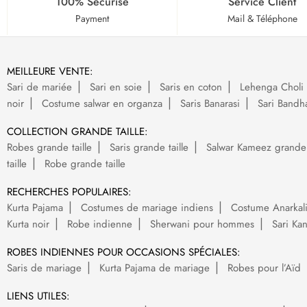
100% Sécurisé
Service Client
Payment
Mail & Téléphone
MEILLEURE VENTE:
Sari de mariée
Sari en soie
Saris en coton
Lehenga Choli 
noir
Costume salwar en organza
Saris Banarasi
Sari Bandh
COLLECTION GRANDE TAILLE:
Robes grande taille
Saris grande taille
Salwar Kameez grande t
taille
Robe grande taille
RECHERCHES POPULAIRES:
Kurta Pajama
Costumes de mariage indiens
Costume Anarkal
Kurta noir
Robe indienne
Sherwani pour hommes
Sari Ka
ROBES INDIENNES POUR OCCASIONS SPÉCIALES:
Saris de mariage
Kurta Pajama de mariage
Robes pour l’Aïd
LIENS UTILES: