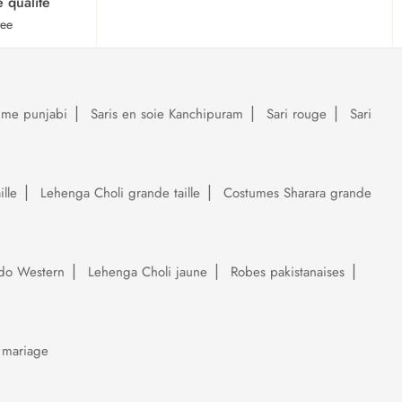
e qualité
tee
ume punjabi
Saris en soie Kanchipuram
Sari rouge
Sari
lle
Lehenga Choli grande taille
Costumes Sharara grande
do Western
Lehenga Choli jaune
Robes pakistanaises
 mariage