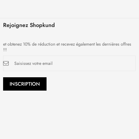
Rejoignez Shopkund
et obtenez 10% de réduction et recevez également les dernières offres
!!!
Inscription
à
notre
newsletter
:
INSCRIPTION