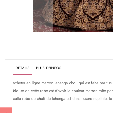
Passer
au
début
de
la
Galerie
DÉTAILS
PLUS D'INFOS
d’images
acheter en ligne marron lehenga choli qui est faite par tissu
blouse de cette robe est d’avoir la couleur marron faite par
cette robe de choli de lehenga est dans l’usure nuptiale, 