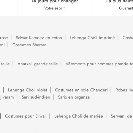
14 jours pour changer
La plus haut
Votre esprit
Guaran
rose
Salwar Kameez en coton
Lehenga Choli imprimé
Cost
ani
Costumes Sharara
aille
Anarkali grande taille
Vêtements pour hommes grande tai
i
Lehenga Choli violet
Costumes en soie Chanderi
Robes In
njivaram
Sari sud-indien
Saris en organza
Costumes pour Diwali
Lehenga Choli de mariée
Serwani de