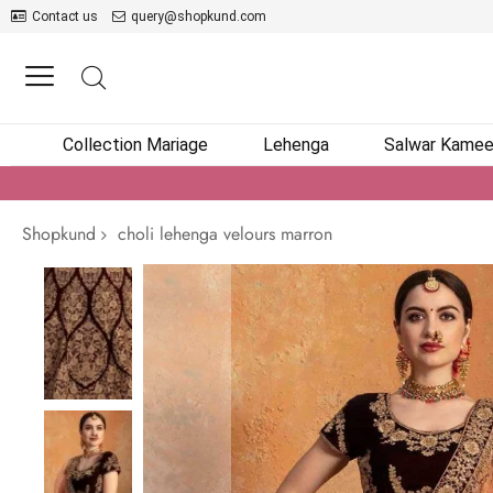
Contact us
query@shopkund.com
Collection Mariage
Lehenga
Salwar Kame
Shopkund
choli lehenga velours marron
Passer
à
la
fin
de
la
galerie
d’images