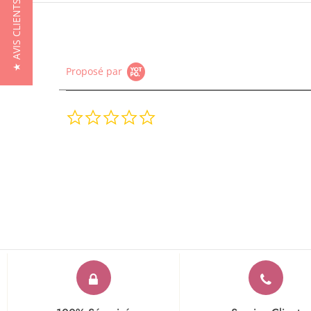
★ AVIS CLIENTS
Proposé par
0.0
star
rating