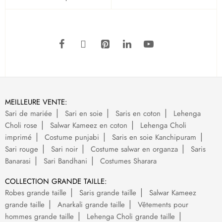
MEILLEURE VENTE:
Sari de mariée
Sari en soie
Saris en coton
Lehenga
Choli rose
Salwar Kameez en coton
Lehenga Choli
imprimé
Costume punjabi
Saris en soie Kanchipuram
Sari rouge
Sari noir
Costume salwar en organza
Saris
Banarasi
Sari Bandhani
Costumes Sharara
COLLECTION GRANDE TAILLE:
Robes grande taille
Saris grande taille
Salwar Kameez
grande taille
Anarkali grande taille
Vêtements pour
hommes grande taille
Lehenga Choli grande taille