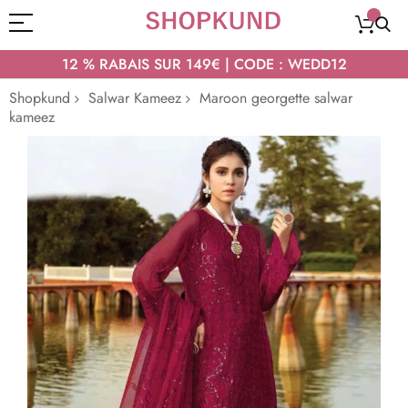
12 % RABAIS SUR 149€ | CODE : WEDD12
Shopkund
Salwar Kameez
Maroon georgette salwar
kameez
Passer
à
la
fin
de
la
galerie
d’images