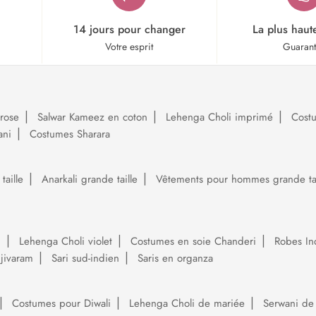
14 jours pour changer
La plus haut
Votre esprit
Guaran
rose
Salwar Kameez en coton
Lehenga Choli imprimé
Cost
ani
Costumes Sharara
aille
Anarkali grande taille
Vêtements pour hommes grande tai
i
Lehenga Choli violet
Costumes en soie Chanderi
Robes In
njivaram
Sari sud-indien
Saris en organza
Costumes pour Diwali
Lehenga Choli de mariée
Serwani de