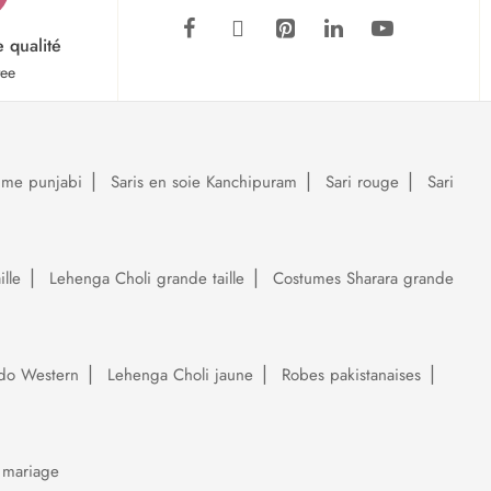
e qualité
tee
ume punjabi
Saris en soie Kanchipuram
Sari rouge
Sari
lle
Lehenga Choli grande taille
Costumes Sharara grande
do Western
Lehenga Choli jaune
Robes pakistanaises
 mariage