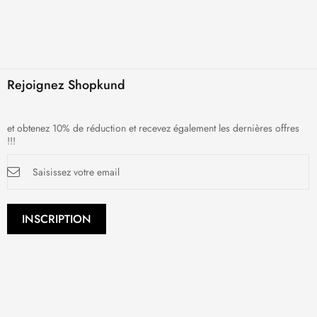
Rejoignez Shopkund
et obtenez 10% de réduction et recevez également les dernières offres
!!!
Inscription
à
notre
newsletter
:
INSCRIPTION