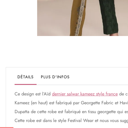
Passer
au
début
de
la
Galerie
DÉTAILS
PLUS D'INFOS
d’images
Ce design est l’Aïd
dernier salwar kameez style france
de co
Kameez (en haut) est fabriqué par Georgette Fabric et Hav
Dupatta de cette robe est fabriqué en tissu georgette qui 
Cette robe est dans le style Festival Wear et nous vous sug