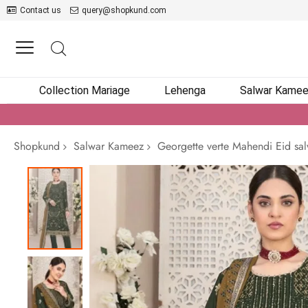
Contact us
query@shopkund.com
Collection Mariage
Lehenga
Salwar Kame
Shopkund
Salwar Kameez
Georgette verte Mahendi Eid sa
Passer
à
la
fin
de
la
galerie
d’images