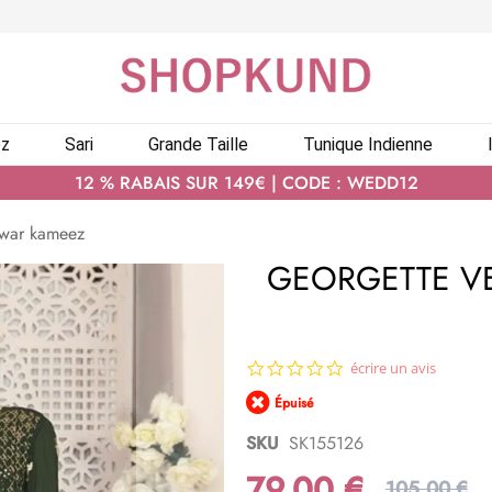
ez
Sari
Grande Taille
Tunique Indienne
12 % RABAIS SUR 149€ | CODE : WEDD12
lwar kameez
GEORGETTE VE
0.0
écrire un avis
star
Épuisé
rating
SKU
SK155126
79,00 €
105,00 €