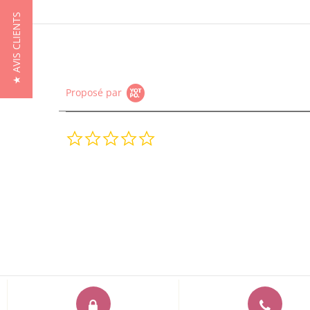
★ AVIS CLIENTS
Proposé par
0.0
star
rating