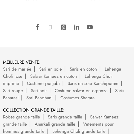
MEILLEURE VENTE:
Sari de mariée
Sari en soie
Saris en coton
Lehenga
Choli rose
Salwar Kameez en coton
Lehenga Choli
imprimé
Costume punjabi
Saris en soie Kanchipuram
Sari rouge
Sari noir
Costume salwar en organza
Saris
Banarasi
Sari Bandhani
Costumes Sharara
COLLECTION GRANDE TAILLE:
Robes grande taille
Saris grande taille
Salwar Kameez
grande taille
Anarkali grande taille
Vêtements pour
hommes grande taille
Lehenga Choli grande taille