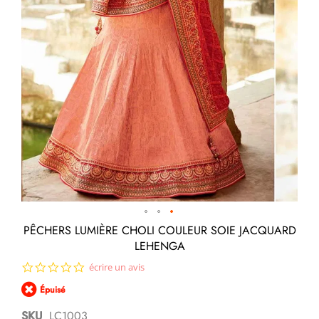
Passer
PÊCHERS LUMIÈRE CHOLI COULEUR SOIE JACQUARD
au
LEHENGA
début
de
0.0
écrire un avis
la
star
Galerie
Épuisé
rating
d’images
SKU
LC1003