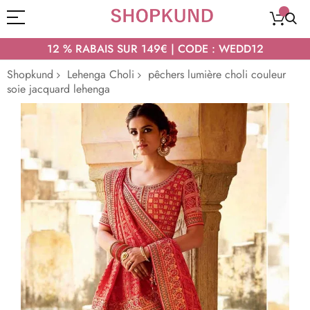
12 % RABAIS SUR 149€ | CODE : WEDD12
Shopkund
Lehenga Choli
pêchers lumière choli couleur
soie jacquard lehenga
Passer
à
la
fin
de
la
galerie
d’images