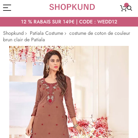
12 % RABAIS SUR 149€ | CODE : WEDD12
Shopkund
Patiala Costume
costume de coton de couleur
brun clair de Patiala
Passer
à
la
fin
de
la
galerie
d’images