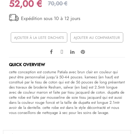
52,00 €
70,00 €
Expédition sous 10 à 12 jours
AJOUTER À LA LISTE D'ACHATS
AJOUTER AU COMPARATEUR
QUICK OVERVIEW
cette conception est costume Patiala avec brun clair en couleur qui
peut être personnalisé jusqu'à 50-44 pouces. kameez (en haut) est
constitué par le tissu de coton qui est de 56 pouces de long présentant
des travaux de broderie Resham, salwar (en bas) est 2.5mtr longue
avec de couleur marron et faite par tissu jacquard de coton. dupatta de
cette robe est faite par mousseline de soie tissu jacquard qui est aussi
dans la couleur rouge foncé et la taille de dupatta est longue 2.1mtr
avoir de la dentelle. cette robe est dans le style décontracté et nous
vous conseillons de nettoyage à sec pour les soins de lavage.