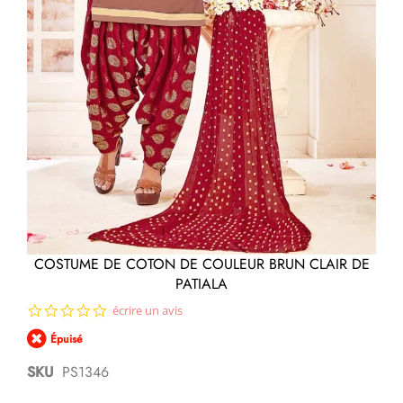
Passer
COSTUME DE COTON DE COULEUR BRUN CLAIR DE
au
PATIALA
début
de
0.0
écrire un avis
la
star
Galerie
Épuisé
rating
d’images
SKU
PS1346