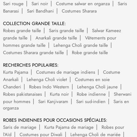
Sari rouge
Sari noir
Costume salwar en organza
Saris
Banarasi
Sari Bandhani
Costumes Sharara
COLLECTION GRANDE TAILLE:
Robes grande taille
Saris grande taille
Salwar Kameez
grande taille
Anarkali grande taille
Vêtements pour
hommes grande taille
Lehenga Choli grande taille
Costumes Sharara grande taille
Robe grande taille
RECHERCHES POPULAIRES:
Kurta Pajama
Costumes de mariage indiens
Costume
Anarkali
Lehenga Choli violet
Costumes en soie
Chanderi
Robes Indo Western
Lehenga Choli jaune
Robes pakistanaises
Kurta noir
Robe indienne
Sherwani
pour hommes
Sari Kanjivaram
Sari sud-indien
Saris en
organza
ROBES INDIENNES POUR OCCASIONS SPÉCIALES:
Saris de mariage
Kurta Pajama de mariage
Robes pour
l’Aïd
Costumes pour Diwali
Lehenga Choli de mariée