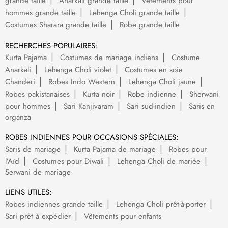
grande taille
Anarkali grande taille
Vêtements pour
hommes grande taille
Lehenga Choli grande taille
Costumes Sharara grande taille
Robe grande taille
RECHERCHES POPULAIRES:
Kurta Pajama
Costumes de mariage indiens
Costume
Anarkali
Lehenga Choli violet
Costumes en soie
Chanderi
Robes Indo Western
Lehenga Choli jaune
Robes pakistanaises
Kurta noir
Robe indienne
Sherwani
pour hommes
Sari Kanjivaram
Sari sud-indien
Saris en
organza
ROBES INDIENNES POUR OCCASIONS SPÉCIALES:
Saris de mariage
Kurta Pajama de mariage
Robes pour
l’Aïd
Costumes pour Diwali
Lehenga Choli de mariée
Serwani de mariage
LIENS UTILES:
Robes indiennes grande taille
Lehenga Choli prêt-à-porter
Sari prêt à expédier
Vêtements pour enfants