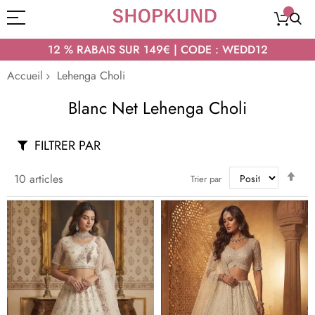
12 % RABAIS SUR 149€ | CODE : WEDD12
Accueil
Lehenga Choli
Blanc Net Lehenga Choli
FILTRER PAR
Par
10
articles
Trier par
ord
déc