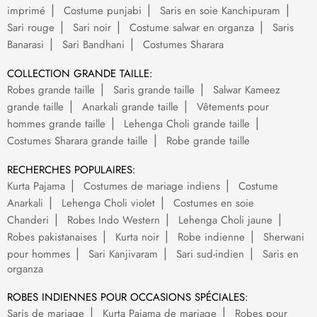
imprimé
Costume punjabi
Saris en soie Kanchipuram
Sari rouge
Sari noir
Costume salwar en organza
Saris
Banarasi
Sari Bandhani
Costumes Sharara
COLLECTION GRANDE TAILLE:
Robes grande taille
Saris grande taille
Salwar Kameez
grande taille
Anarkali grande taille
Vêtements pour
hommes grande taille
Lehenga Choli grande taille
Costumes Sharara grande taille
Robe grande taille
RECHERCHES POPULAIRES:
Kurta Pajama
Costumes de mariage indiens
Costume
Anarkali
Lehenga Choli violet
Costumes en soie
Chanderi
Robes Indo Western
Lehenga Choli jaune
Robes pakistanaises
Kurta noir
Robe indienne
Sherwani
pour hommes
Sari Kanjivaram
Sari sud-indien
Saris en
organza
ROBES INDIENNES POUR OCCASIONS SPÉCIALES:
Saris de mariage
Kurta Pajama de mariage
Robes pour