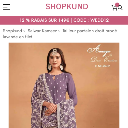
12 % RABAIS SUR 149€ | CODE : WEDD12
Shopkund
Salwar Kameez
Tailleur pantalon droit brodé
lavande en filet
Passer
à
la
fin
de
la
galerie
d’images