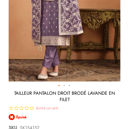
Passer
TAILLEUR PANTALON DROIT BRODÉ LAVANDE EN
au
FILET
début
de
0.0
écrire un avis
la
star
Galerie
Épuisé
rating
d’images
SKU
SK154152