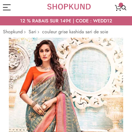
12 % RABAIS SUR 149€ | CODE : WEDD12
Shopkund
Sari
couleur grise kashida sari de soie
Passer
à
la
fin
de
la
galerie
d’images