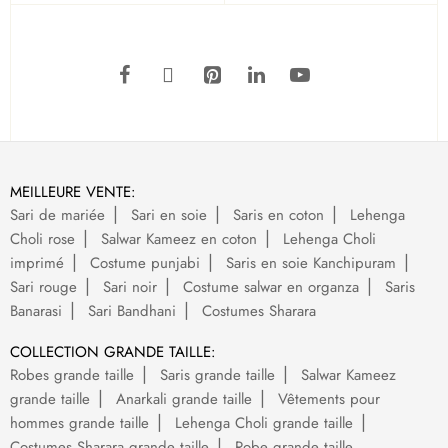
MEILLEURE VENTE:
Sari de mariée
Sari en soie
Saris en coton
Lehenga
Choli rose
Salwar Kameez en coton
Lehenga Choli
imprimé
Costume punjabi
Saris en soie Kanchipuram
Sari rouge
Sari noir
Costume salwar en organza
Saris
Banarasi
Sari Bandhani
Costumes Sharara
COLLECTION GRANDE TAILLE:
Robes grande taille
Saris grande taille
Salwar Kameez
grande taille
Anarkali grande taille
Vêtements pour
hommes grande taille
Lehenga Choli grande taille
Costumes Sharara grande taille
Robe grande taille