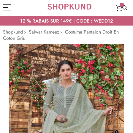
12 % RABAIS SUR 149€ | CODE : WEDD12
Shopkund
Salwar Kameez
Costume Pantalon Droit En
Coton Gris
Passer
à
la
fin
de
la
galerie
d’images