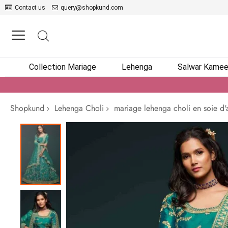
Contact us
query@shopkund.com
Collection Mariage
Lehenga
Salwar Kame
Shopkund
Lehenga Choli
mariage lehenga choli en soie d'ar
Passer
à
la
fin
de
la
galerie
d’images