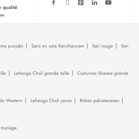
e qualité
tee
ume punjabi
Saris en soie Kanchipuram
Sari rouge
Sari
lle
Lehenga Choli grande taille
Costumes Sharara grande
do Western
Lehenga Choli jaune
Robes pakistanaises
 mariage