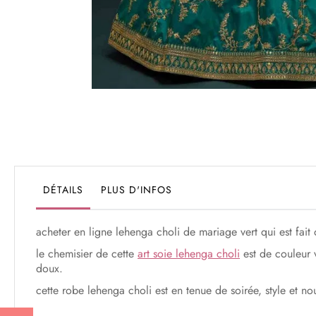
Passer
au
début
de
la
Galerie
DÉTAILS
PLUS D'INFOS
d’images
acheter en ligne lehenga choli de mariage vert qui est fait de
le chemisier de cette
art soie lehenga choli
est de couleur v
doux.
cette robe lehenga choli est en tenue de soirée, style et 