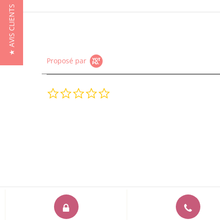
★ AVIS CLIENTS
Proposé par
0.0
star
rating