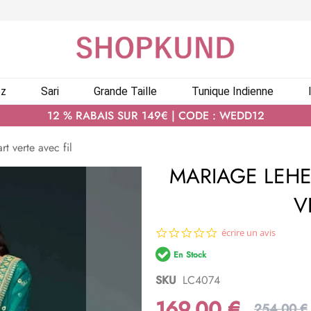
ez
Sari
Grande Taille
Tunique Indienne
12 % RABAIS SUR 149€ | CODE : WEDD12
t verte avec fil
MARIAGE LEHE
V
0.0
écrire un avis
star
En Stock
rating
SKU
LC4074
169,00 €
254,00 €