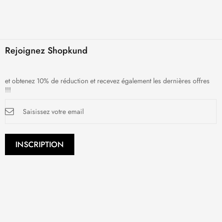
Rejoignez Shopkund
et obtenez 10% de réduction et recevez également les dernières offres
!!!
Inscription
à
notre
newsletter
:
INSCRIPTION