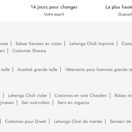
14 jours pour changer
La plus haut
Votre esprit
Guaran
rose
Salwar Kameez en coton
Lehenga Choli imprimé
Cost
ani
Costumes Sharara
aille
Anarkali grande taille
Vêtements pour hommes grande tai
i
Lehenga Choli violet
Costumes en soie Chanderi
Robes In
njivaram
Sari sud-indien
Saris en organza
Costumes pour Diwali
Lehenga Choli de mariée
Serwani de