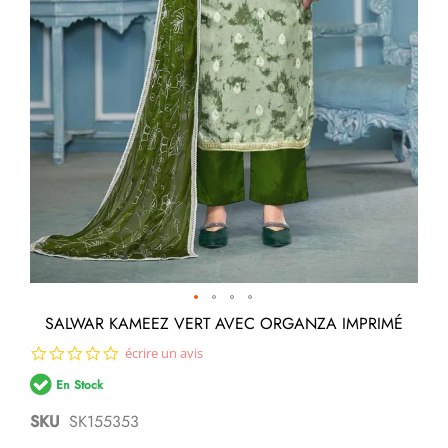
Passer
SALWAR KAMEEZ VERT AVEC ORGANZA IMPRIMÉ
au
0.0
écrire un avis
début
star
de
En Stock
rating
la
Galerie
SKU
SK155353
d’images