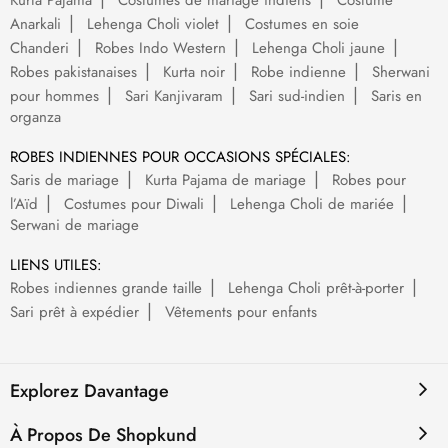
Kurta Pajama
Costumes de mariage indiens
Costume
Anarkali
Lehenga Choli violet
Costumes en soie
Chanderi
Robes Indo Western
Lehenga Choli jaune
Robes pakistanaises
Kurta noir
Robe indienne
Sherwani
pour hommes
Sari Kanjivaram
Sari sud-indien
Saris en
organza
ROBES INDIENNES POUR OCCASIONS SPÉCIALES:
Saris de mariage
Kurta Pajama de mariage
Robes pour
l’Aïd
Costumes pour Diwali
Lehenga Choli de mariée
Serwani de mariage
LIENS UTILES:
Robes indiennes grande taille
Lehenga Choli prêt-à-porter
Sari prêt à expédier
Vêtements pour enfants
Explorez Davantage
À Propos De Shopkund