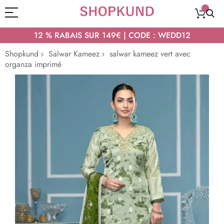
12 % RABAIS SUR 149€ | CODE : WEDD12
Shopkund
Salwar Kameez
salwar kameez vert avec
organza imprimé
Passer
à
la
fin
de
la
galerie
d’images