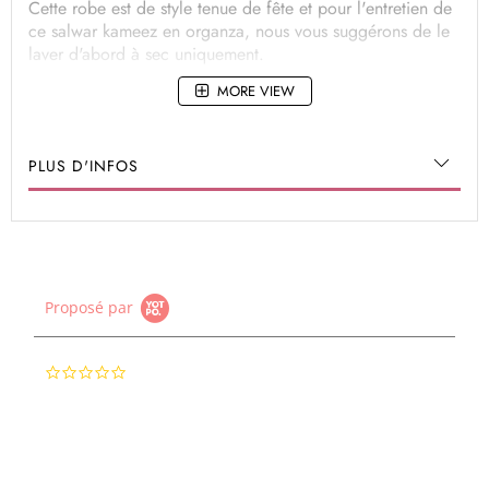
Cette robe est de style tenue de fête et pour l'entretien de
ce salwar kameez en organza, nous vous suggérons de le
laver d'abord à sec uniquement.
MORE VIEW
PLUS D'INFOS
Proposé par
0.0
star
rating