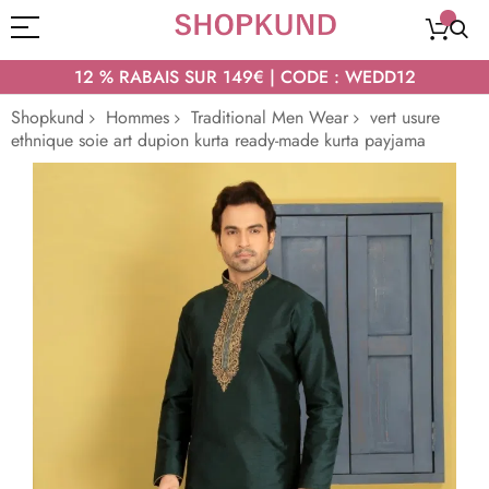
12 % RABAIS SUR 149€ | CODE : WEDD12
Shopkund
Hommes
Traditional Men Wear
vert usure
ethnique soie art dupion kurta ready-made kurta payjama
Passer
à
la
fin
de
la
galerie
d’images