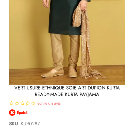
Passer
VERT USURE ETHNIQUE SOIE ART DUPION KURTA
au
READY-MADE KURTA PAYJAMA
début
de
0.0
écrire un avis
la
star
Galerie
Épuisé
rating
d’images
SKU
KUR0287