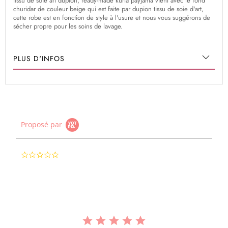
tissu de soie art dupion, ready-made kurta payjama vient avec le fond
churidar de couleur beige qui est faite par dupion tissu de soie d'art,
cette robe est en fonction de style à l'usure et nous vous suggérons de
sécher propre pour les soins de lavage.
PLUS D'INFOS
Proposé par
0.0
star
rating