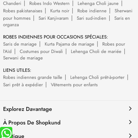
Chanderi
Robes Indo Western
Lehenga Choli jaune
Robes pakistanaises
Kurta noir
Robe indienne
Sherwani
pour hommes
Sari Kanjivaram
Sari sud-indien
Saris en
organza
ROBES INDIENNES POUR OCCASIONS SPÉCIALES:
Saris de mariage
Kurta Pajama de mariage
Robes pour
l’Aïd
Costumes pour Diwali
Lehenga Choli de mariée
Serwani de mariage
LIENS UTILES:
Robes indiennes grande taille
Lehenga Choli prêt-à-porter
Sari prêt à expédier
Vêtements pour enfants
Explorez Davantage
À Propos De Shopkund
Politique