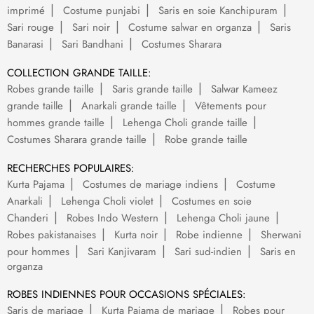
imprimé
Costume punjabi
Saris en soie Kanchipuram
Sari rouge
Sari noir
Costume salwar en organza
Saris
Banarasi
Sari Bandhani
Costumes Sharara
COLLECTION GRANDE TAILLE:
Robes grande taille
Saris grande taille
Salwar Kameez
grande taille
Anarkali grande taille
Vêtements pour
hommes grande taille
Lehenga Choli grande taille
Costumes Sharara grande taille
Robe grande taille
RECHERCHES POPULAIRES:
Kurta Pajama
Costumes de mariage indiens
Costume
Anarkali
Lehenga Choli violet
Costumes en soie
Chanderi
Robes Indo Western
Lehenga Choli jaune
Robes pakistanaises
Kurta noir
Robe indienne
Sherwani
pour hommes
Sari Kanjivaram
Sari sud-indien
Saris en
organza
ROBES INDIENNES POUR OCCASIONS SPÉCIALES:
Saris de mariage
Kurta Pajama de mariage
Robes pour