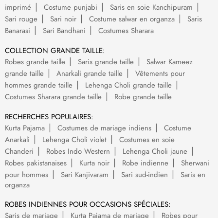
imprimé
Costume punjabi
Saris en soie Kanchipuram
Sari rouge
Sari noir
Costume salwar en organza
Saris
Banarasi
Sari Bandhani
Costumes Sharara
COLLECTION GRANDE TAILLE:
Robes grande taille
Saris grande taille
Salwar Kameez
grande taille
Anarkali grande taille
Vêtements pour
hommes grande taille
Lehenga Choli grande taille
Costumes Sharara grande taille
Robe grande taille
RECHERCHES POPULAIRES:
Kurta Pajama
Costumes de mariage indiens
Costume
Anarkali
Lehenga Choli violet
Costumes en soie
Chanderi
Robes Indo Western
Lehenga Choli jaune
Robes pakistanaises
Kurta noir
Robe indienne
Sherwani
pour hommes
Sari Kanjivaram
Sari sud-indien
Saris en
organza
ROBES INDIENNES POUR OCCASIONS SPÉCIALES:
Saris de mariage
Kurta Pajama de mariage
Robes pour